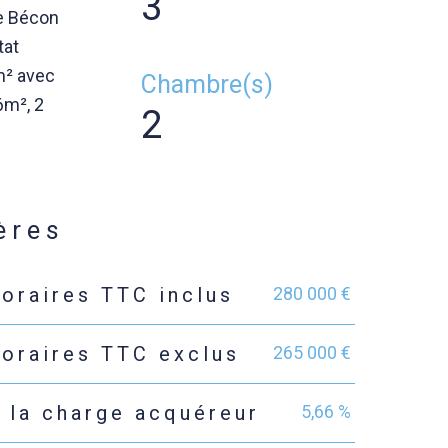
3
de Bécon
tat
m² avec
Chambre(s)
6m², 2
2
ères
280 000 €
noraires TTC inclus
265 000 €
noraires TTC exclus
5,66 %
 la charge acquéreur