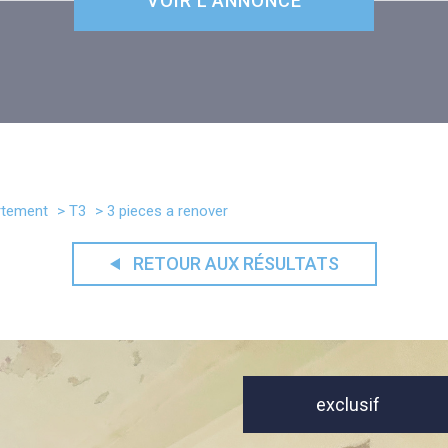
VOIR L'ANNONCE
rtement
T3
3 pieces a renover
RETOUR AUX RÉSULTATS
exclusif