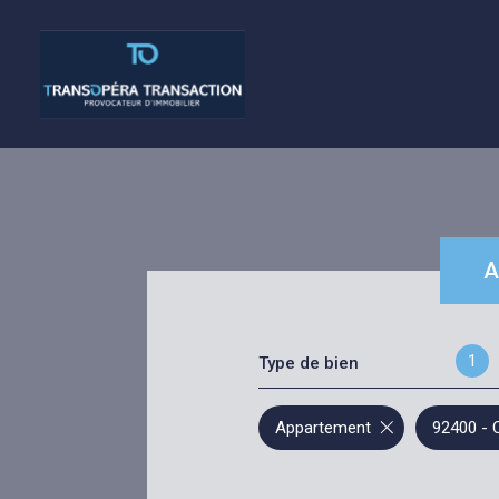
A
a
1
Type de bien
d
Appartement
92400 - 