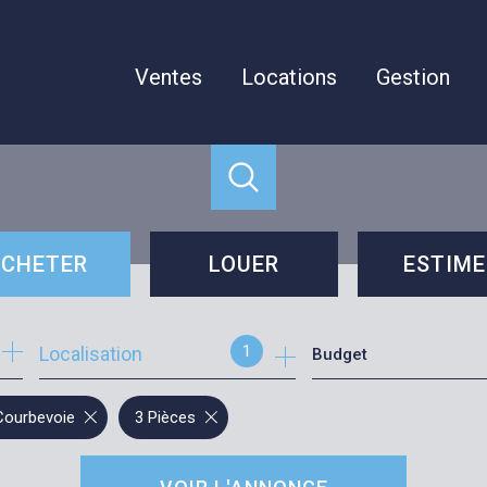
Ventes
Locations
Gestion
CHETER
LOUER
ESTIME
cheter
louer
1
Localisation
Budget
e l'immo pro
Courbevoie
3 Pièces