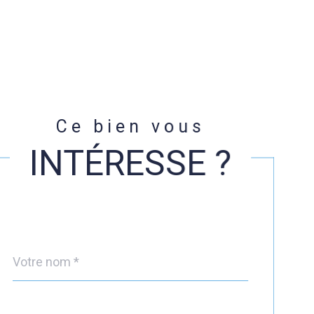
Ce bien vous
INTÉRESSE ?
Nom
Fieldset
*
par
défaut