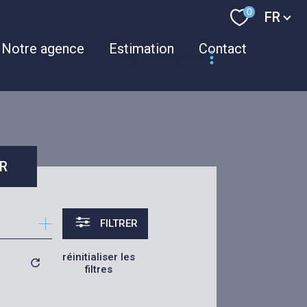
Langue
0
FR
Notre agence
Estimation
Contact
se connecter
espace
propriétaire
R
FILTRER
réinitialiser les
filtres