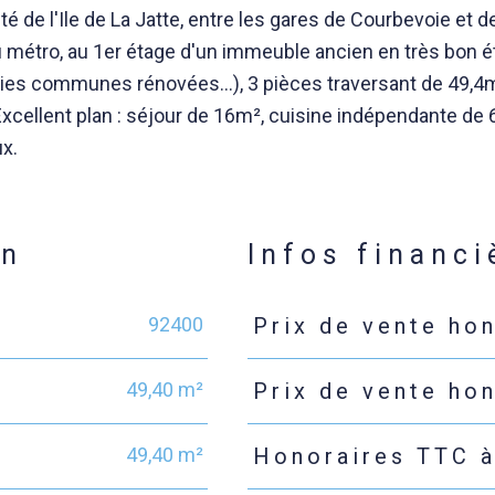
 l'Ile de La Jatte, entre les gares de Courbevoie et 
u métro, au 1er étage d'un immeuble ancien en très bon é
rties communes rénovées...), 3 pièces traversant de 49,4
Excellent plan : séjour de 16m², cuisine indépendante de 
ux.
en
Infos financi
92400
Prix de vente ho
Caractéristiques
Valeurs
49,40 m²
Prix de vente ho
49,40 m²
Honoraires TTC à