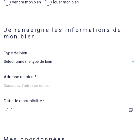
vendre mon bien
louer mon bien
1
2
3
4
Fieldset
Je renseigne les informations de
par
défaut
Fieldset
mon bien
Je sélectionne le type de bien
par
défaut
Type de bien
Sélectionnez le type de bien
appartement
maison
Adresse du bien *
Date de disponibilité *
suivant
* Champs obligatoires
Fieldset
**
Mes coordonnées
par
Les informations recueillies sur ce formulaire sont enregistrées dans un fichier informatisé par La Boite Immo