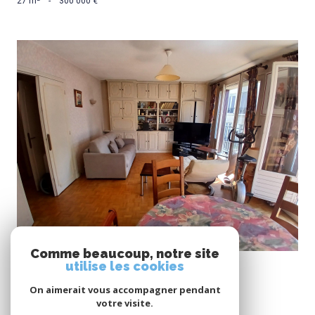
27 m²
-
300 000 €
VOIR LE BIEN
Comme beaucoup, notre site
Vincennes (94300)
utilise les cookies
Appartement 3 pièces
On aimerait vous accompagner pendant
69 m²
-
595 000 €
votre visite.