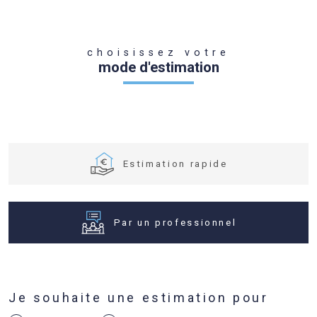
choisissez votre
mode d'estimation
Estimation rapide
Par un professionnel
Fieldset
J'obtiens une estimation en 4
Je souhaite une estimation pour
par
étapes
défaut