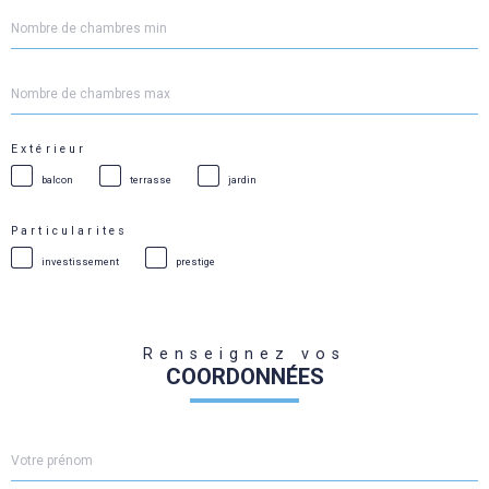
Nombre
de
chambres
min
Nombre
de
chambres
max
Extérieur
balcon
terrasse
jardin
Particularites
investissement
prestige
Renseignez vos
COORDONNÉES
Prénom