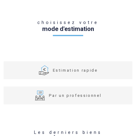
choisissez votre
mode d'estimation
Estimation rapide
Par un professionnel
Fieldset
J'obtiens une estimation en 4
Je souhaite une estimation pour
par
Les derniers biens
étapes
défaut