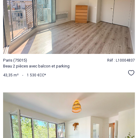
VOIR LE
BIEN
Paris (75015)
Réf : L10004837
Beau 2 pièces avec balcon et parking
Sél
43,35 m²
-
1 530 €
CC*
VOIR LE