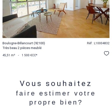
BIEN
Boulogne-Billancourt (92100)
Réf : L10004832
Très beau 2 pièces meublé
Sél
45,51 m²
-
1 500 €
CC*
Vous souhaitez
faire estimer votre
propre bien?