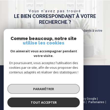
Vous n'avez pas trouvé
LE BIEN CORRESPONDANT À VOTRE
RECHERCHE ?
Créer une alerte email et recevez les biens correspondants à votre
recherche dans votre boîte mail !
Comme beaucoup, notre site
utilise les cookies
On aimerait vous accompagner pendant
CRÉER L'ALERTE
votre visite.
En poursuivant, vous acceptez l'utilisation des
cookies par ce site, afin de vous proposer des
NOUS
contenus adaptés et réaliser des statistiques !
SUIVRE
PARAMÉTRER
© 2026 | Tous droits réservés | Traduction powered by Google |
TOUT ACCEPTER
Nos honoraires
Plan du site
Mentions légales
Admin
Partenaires
Politique RGPD
Cookies