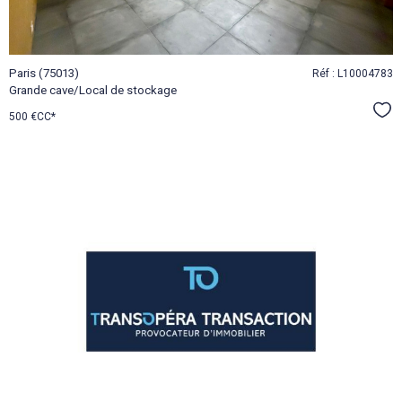
Paris (75013)
Réf : L10004783
Grande cave/Local de stockage
Sél
500 €
CC*
VOIR LE
BIEN