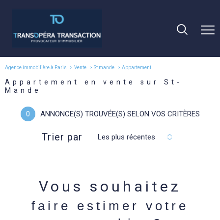
Agence immobilière à Paris
Vente
St mande
Appartement
Appartement en vente sur St-
Mande
0
ANNONCE(S) TROUVÉE(S) SELON VOS CRITÈRES
Trier par
Les plus récentes
Vous souhaitez
faire estimer votre