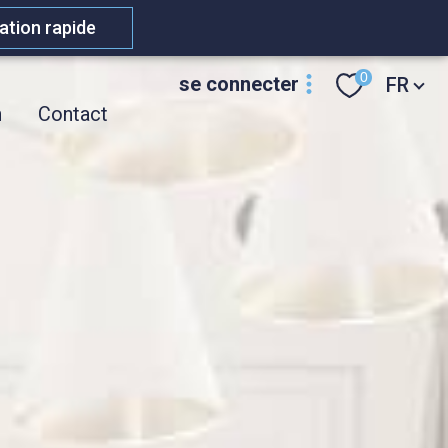
ation rapide
Langue
0
se connecter
FR
n
Contact
espace
propriétaire