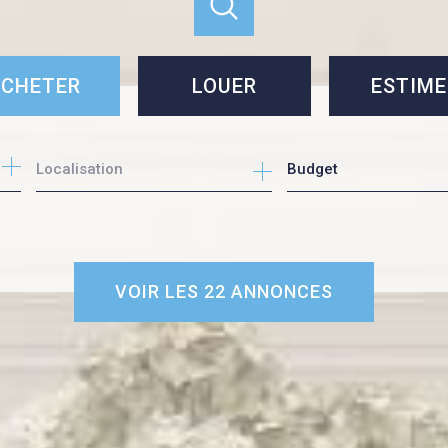
CHETER
LOUER
ESTIME
cheter
louer
Budget
e l'immo pro
VOIR LES
22
ANNONCES