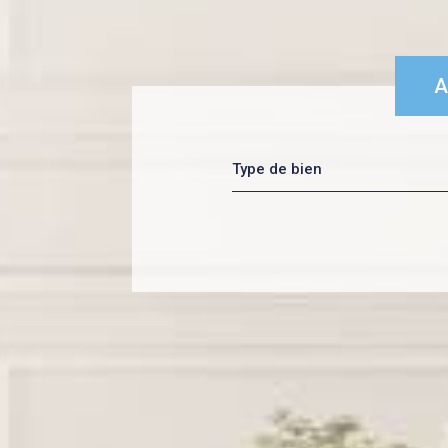
A
a
Type de bien
d