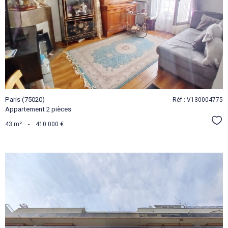
VOIR LE
BIEN
Paris (75020)
Réf : V130004775
Appartement 2 pièces
Sél
43 m²
-
410 000 €
VOIR LE