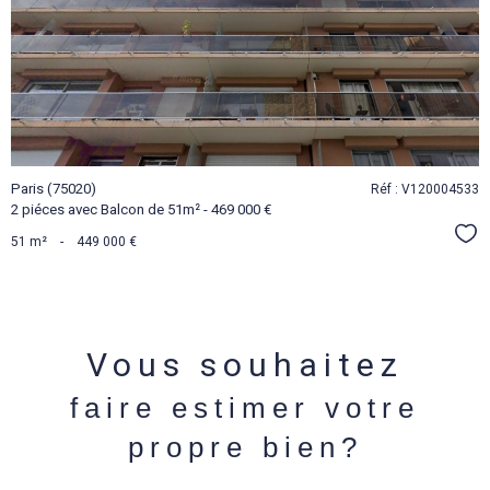
BIEN
Paris (75020)
Réf : V120004533
2 piéces avec Balcon de 51m² - 469 000 €
Sél
51 m²
-
449 000 €
Vous souhaitez
faire estimer votre
propre bien?