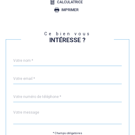
CALCULATRICE
IMPRIMER
Ce bien vous
INTÉRESSE ?
Nom
Fieldset
*
par
défaut
email
*
Téléphone
*
Message
Fieldset
*
par
défaut
* Champs obligatoires
Validation