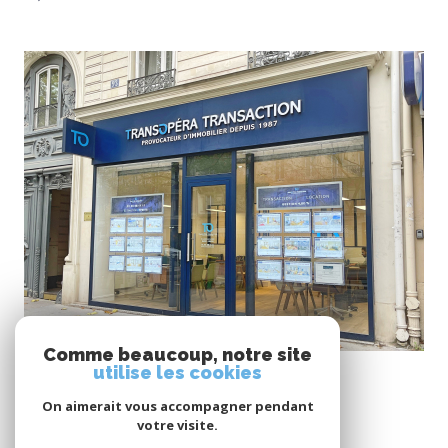
VOIR LE BIEN
Comme beaucoup, notre site
Paris (75011)
utilise les cookies
Appartement 2 pièces
On aimerait vous accompagner pendant
34 m²
-
320 000 €
votre visite.