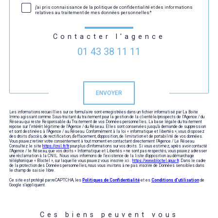
j'ai pris connaissance de la politique de confidentialité et des informations
relatives au traitement de mes données personnelles*
Contacter l'agence
01 43 38 11 11
Validation
ENVOYER
Les informations recueillies sur ce formulaire sont enregistrées dans un fichier informatisé par La Boite
Immo agissant comme Sous-traitant du traitement pour la gestion de la clientèle/prospects de l'Agence / du
Réseau qui reste Responsable du Traitement de vos Données personnelles. La base légale du traitement
repose sur l'intérêt légitime de l'Agence / du Réseau. Elles sont conservées jusqu'à demande de suppression
et sont destinées à l'Agence / au Réseau. Conformément à la loi « informatique et libertés », vous disposez
des droits d’accès, de rectification, d’effacement, d’opposition, de limitation et de portabilité de vos données.
Vous pouvez retirer votre consentement à tout moment en contactant directement l’Agence / Le Réseau.
Consultez le site
https://cnil.fr/fr
pour plus d’informations sur vos droits. Si vous estimez, après avoir contacté
l'Agence / le Réseau, que vos droits « Informatique et Libertés » ne sont pas respectés, vous pouvez adresser
une réclamation à la CNIL. Nous vous informons de l’existence de la liste d'opposition au démarchage
téléphonique « Bloctel », sur laquelle vous pouvez vous inscrire ici :
https://www.bloctel.gouv.fr
. Dans le cadre
de la protection des Données personnelles, nous vous invitons à ne pas inscrire de Données sensibles dans
le champ de saisie libre.
Ce site est protégé par reCAPTCHA, les
Politiques de Confidentialité
et es
Conditions d'utilisation
de
Google s'appliquent.
Ces biens peuvent vous