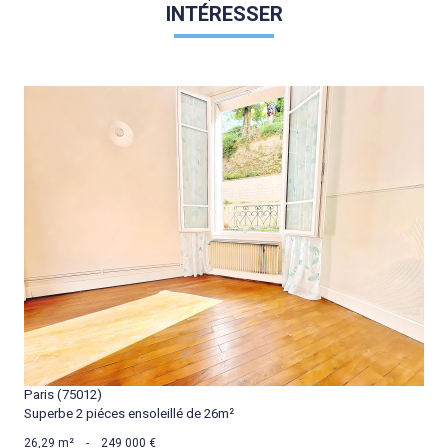
INTÉRESSER
VOIR LE BIEN
Paris (75012)
Superbe 2 piéces ensoleillé de 26m²
26,29 m²
-
249 000 €