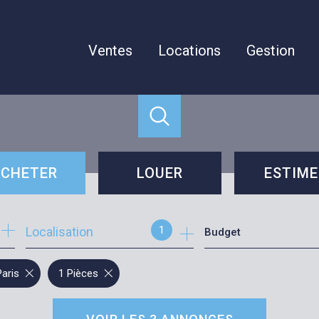
Ventes
Locations
Gestion
CHETER
LOUER
ESTIME
cheter
louer
1
Localisation
Budget
e l'immo pro
Paris
1 Pièces