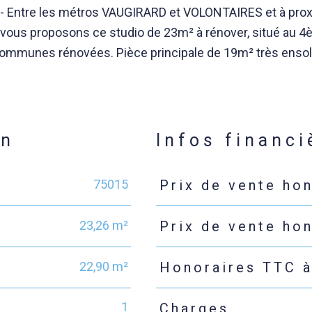
tre les métros VAUGIRARD et VOLONTAIRES et à prox
 vous proposons ce studio de 23m² à rénover, situé au 
communes rénovées. Pièce principale de 19m² très ensol
en
Infos financi
75015
Prix de vente ho
Caractéristiques
Valeurs
23,26 m²
Prix de vente ho
22,90 m²
Honoraires TTC à
1
Charges