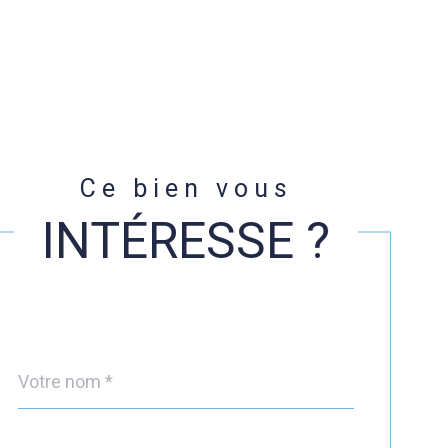
Ce bien vous
INTÉRESSE ?
Nom
Fieldset
*
par
défaut