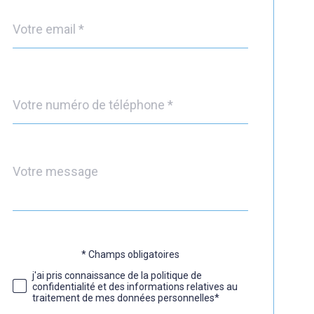
email
*
Téléphone
*
Message
Fieldset
*
par
défaut
* Champs obligatoires
Validation
j'ai pris connaissance de la politique de
confidentialité et des informations relatives au
traitement de mes données personnelles*