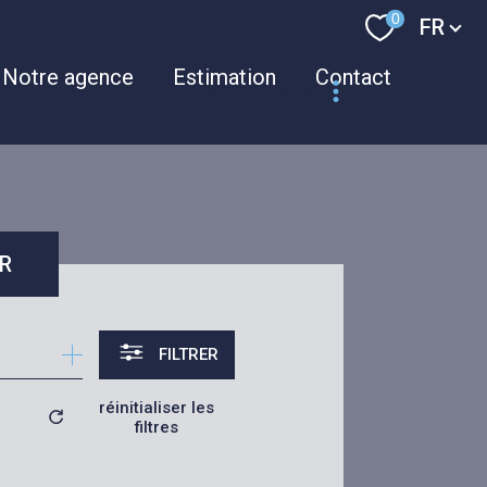
Langue
0
FR
Notre agence
Estimation
Contact
se connecter
espace
propriétaire
R
FILTRER
réinitialiser les
filtres