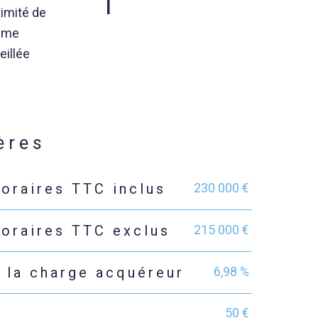
1
imité de
4ème
eillée
ères
230 000 €
noraires TTC inclus
215 000 €
noraires TTC exclus
6,98 %
 la charge acquéreur
50 €