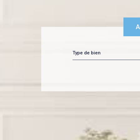
A
a
Type de bien
d