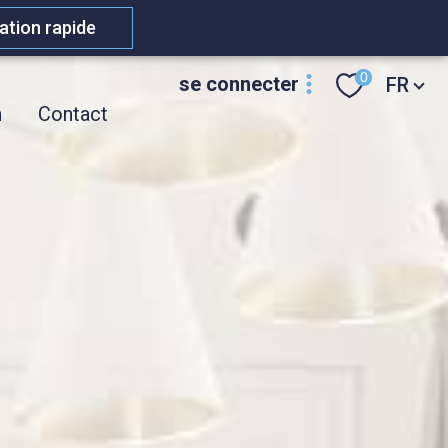
ation rapide
Langue
0
se connecter
FR
n
Contact
espace
propriétaire