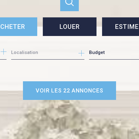
CHETER
LOUER
ESTIME
cheter
louer
Budget
e l'immo pro
VOIR LES
22
ANNONCES