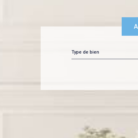
A
a
Type de bien
d