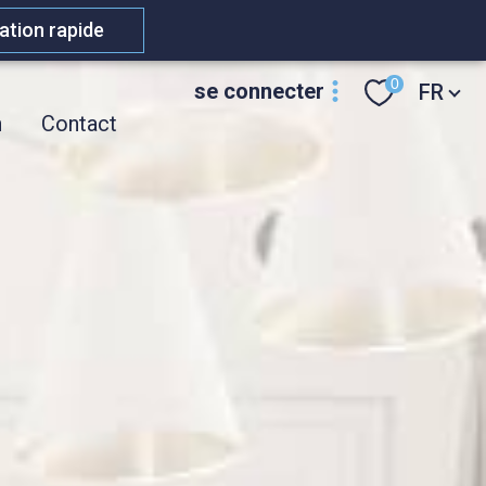
ation rapide
Langue
0
se connecter
FR
n
Contact
espace
propriétaire