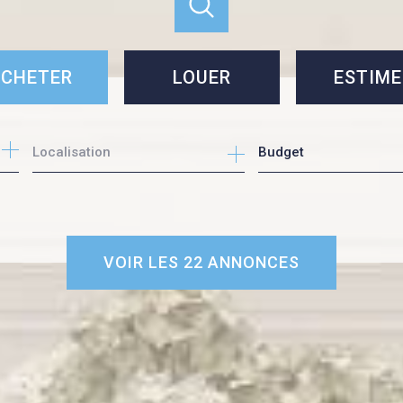
CHETER
LOUER
ESTIME
cheter
louer
Budget
e l'immo pro
VOIR LES
22
ANNONCES