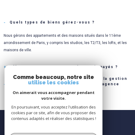
Quels types de biens gérez-vous ?
Nous gérons des appartements et des maisons situés dans le 11ème
arrondissement de Paris, y compris les studios, les T2/T3, les lofts, et les
maisons de ville.
Offrez-vous une assurance loyers impayés ?
Comme beaucoup, notre site
Quels sont les avantages de déléguer la gestion
Oui, nous proposons une assurance loyers impayés pour garantir votre
utilise les cookies
locative de mon bien à Paris 11 à une agence
tranquillité d'esprit. Cette assurance couvre les éventuels impayés de loyer,
professionnelle ?
On aimerait vous accompagner pendant
vous assurant une stabilité financière.
votre visite.
Déléguer la gestion locative à une agence professionnelle comme
En poursuivant, vous acceptez l'utilisation des
Transopéra Transaction vous permet de :
cookies par ce site, afin de vous proposer des
NOUS
Gagner du temps.
contenus adaptés et réaliser des statistiques !
SUIVRE
Bénéficier d'une expertise juridique et administrative.
Assurer la bonne gestion de votre bien.